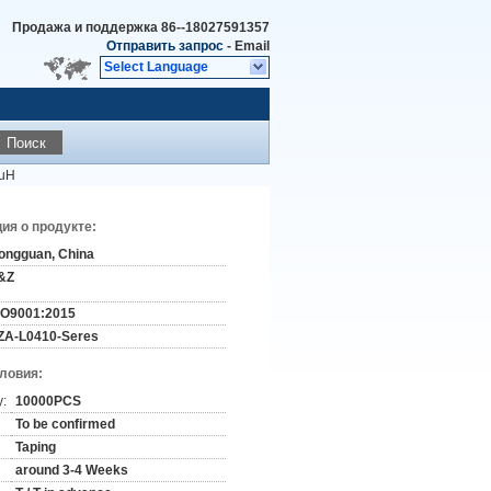
Продажа и поддержка
86--18027591357
Отправить запрос
-
Email
Select Language
Поиск
0uH
я о продукте:
ongguan, China
&Z
SO9001:2015
ZA-L0410-Seres
словия:
y:
10000PCS
To be confirmed
Taping
around 3-4 Weeks