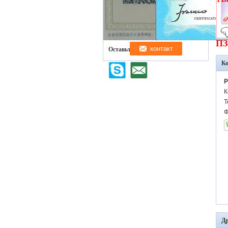
ПЗ
Оставьте нам сообщение
К
P
К
Т
Ф
Др