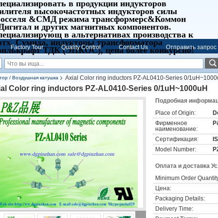
пециализировать в продукции индукторов
силителя высокочастотных индукторов силы
росселя &СМД режима трансформерс&Коммон
Дигитал и других магнитных компонентов.
пециализирующ в альтернативах производства к
ртх, Сумида, индукторы трансформатора
Factory Tour
Quality Control
Contact Us
Отправить запрос
оилькрафт ТДК (ЭПКОС), цена более конкурсно!
Axial Color ring inductors PZ-AL0410-Series 0/1uH~100
тор / Воздушная катушка
ial Color ring inductors PZ-AL0410-Series 0/1uH~1000uH
Подробная информаци
Place of Origin:
D
Фирменное
P
наименование:
Сертификация:
I
Model Number:
P
Оплата и доставка У
Minimum Order Quantit
Цена:
Packaging Details:
Delivery Time: