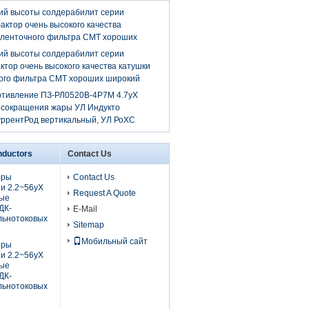
ий высоты солдерабилит серии
актор очень высокого качества
 ленточного фильтра СМТ хороших
ий высоты солдерабилит серии
ктор очень высокого качества катушки
ного фильтра СМТ хороших широкий
отивление ПЗ-РЛ0520В-4Р7М 4.7уХ
 сокращения жары УЛ Индукто
уррентРод вертикальный, УЛ РоХС
nductors
Contact Us
оры
Contact Us
и 2.2~56уХ
Request A Quote
вые
ДК-
E-Mail
льнотоковых
Sitemap
Мобильный сайт
оры
и 2.2~56уХ
вые
ДК-
льнотоковых