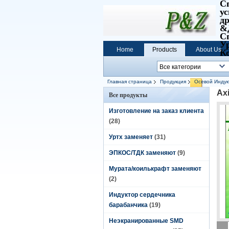
С
у
д
&
С
У
Home
Products
About Us
К
Главная страница
Продукция
Осевой Индук
Ax
Все продукты
Изготовление на заказ клиента
(28)
Уртх заменяет
(31)
ЭПКОС/ТДК заменяют
(9)
Мурата/коилькрафт заменяют
(2)
Индуктор сердечника
барабанчика
(19)
Неэкранированные SMD