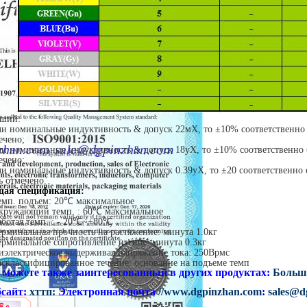
ший:
ли номинальные индуктивность & допуск 22мХ, то ±10% соответственно
ечено;
ли номинальные индуктивность & допуск 18уХ, то ±10% соответственно
ечено;
ли номинальные индуктивность & допуск 0.39уХ, то ±20 соответственно
ь отмечено.
ая спецификация:
емп. подъем: 20℃ максимальное
кружающий темп. : 60℃ максимальное
аботая темп. : - 20℃~+80℃
ерминальная прочность на растяжение: минута 1.0кг
ерминальное сопротивление изгибу: минута 0.3кг
иэлектрическое выдерживая напряжение тока: 250Врмс
асклассифицированное течение: основание на подъеме темп
 можете также заинтересованный в других продуктах
:
Больш
бсайт:
хттп:
Электронная почта
//www.dgpinzhan.com
:
sales@d