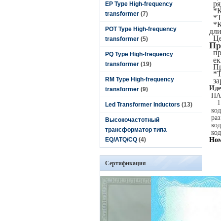
ря
EP Type High-frequency
*К
transformer
(7)
*Т
*К
POT Type High-frequency
дл
Ц
transformer
(5)
Пр
п
PQ Type High-frequency
е
transformer
(19)
П
*
RM Type High-frequency
за
Иде
transformer
(9)
ПА
1
Led Transformer Inductors
(13)
код
раз
Высокочастотный
код
трансформатор типа
код
EQ/ATQ/CQ
(4)
Ном
Сертификация