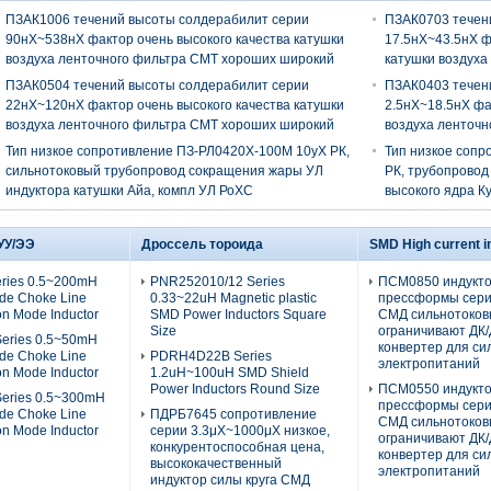
ПЗАК1006 течений высоты солдерабилит серии
ПЗАК0703 течен
90нХ~538нХ фактор очень высокого качества катушки
17.5нХ~43.5нХ ф
воздуха ленточного фильтра СМТ хороших широкий
катушки воздуха
широкий
ПЗАК0504 течений высоты солдерабилит серии
ПЗАК0403 течен
22нХ~120нХ фактор очень высокого качества катушки
2.5нХ~18.5нХ фа
воздуха ленточного фильтра СМТ хороших широкий
воздуха ленточ
Тип низкое сопротивление ПЗ-РЛ0420Х-100М 10уХ РК,
Тип низкое сопр
сильнотоковый трубопровод сокращения жары УЛ
РК, трубопровод
индуктора катушки Айа, компл УЛ РоХС
высокого ядра К
УУ/ЭЭ
Дроссель тороида
SMD High current i
ries 0.5~200mH
PNR252010/12 Series
ПСМ0850 индукт
e Choke Line
0.33~22uH Magnetic plastic
прессформы сери
on Mode Inductor
SMD Power Inductors Square
СМД сильнотоко
Size
ограничивают ДК/
eries 0.5~50mH
конвертер для си
e Choke Line
PDRH4D22B Series
электропитаний
on Mode Inductor
1.2uH~100uH SMD Shield
Power Inductors Round Size
ПСМ0550 индукт
eries 0.5~300mH
прессформы сери
e Choke Line
ПДРБ7645 сопротивление
СМД сильнотоко
on Mode Inductor
серии 3.3μХ~1000μХ низкое,
ограничивают ДК/
конкурентоспособная цена,
конвертер для си
высококачественный
электропитаний
индуктор силы круга СМД