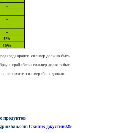
 ред+ред+оранге+сильвер должно быть
 браун+грай+блак+сильвер должно быть
 оранге+вхите+сильвер+блак должно
е продуктов
gpinzhan.com
Скыпе: джустин029