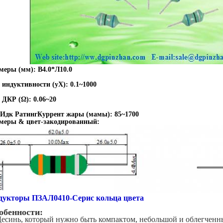
меры (мм): В4.0*Л10.0
 индуктивности (уХ): 0.1~1000
 ДКР (Ω): 0.06~20
Идк РатингКуррент жары (мамы): 85~1700
меры & цвет-закодированный:
дукторы ПЗАЛ0410-Серис кольца цвета
обенности:
есинь, который нужно быть компактом, небольшой и облегчен