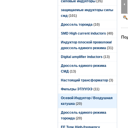
силовые индукторы
(35)
защищаемые индукторы силы
смд
(101)
Дроссель тороида
(10)
SMD High current inductors
(40)
По
Индуктор плоской проволоки/
дроссель единого режима
(31)
Digital amplifier inductors
(13)
Дроссель единого режима
СМД
(13)
Настоящий трансформатор
(3)
Фильтры ЭТ/УУ/ЭЭ
(11)
Осевой Индуктор / Воздушная
катушка
(20)
Дроссель единого режима
тороида
(20)
EE Type High-frequency