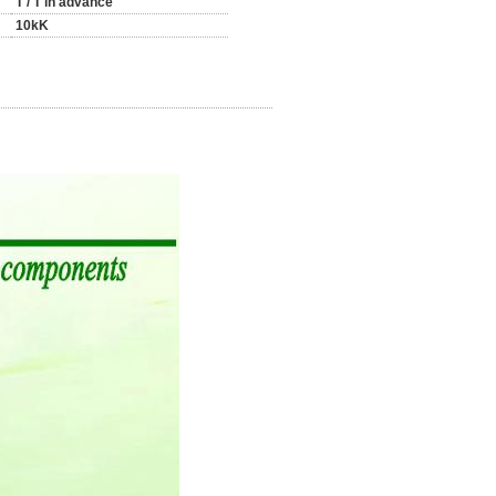
T / T in advance
10kK