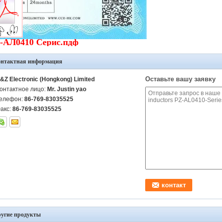
-АЛ0410 Серис.пдф
онтактная информация
Оставьте вашу заявку
&Z Electronic (Hongkong) Limited
онтактное лицо:
Mr. Justin yao
елефон:
86-769-83035525
акс:
86-769-83035525
угие продукты