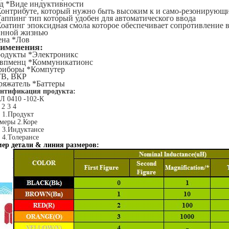
д *Виде индуктивности
онтрибуте, который нужно быть высоким к и само-резонирующ
аппинг тип который удобен для автоматического ввода
оатинг эпоксидная смола которое обеспечивает сопротивление 
инной жизнью
ена *Лов
именения:
родукты *Электроникс
квпменц *Коммуникатионс
риборы *Компутер
ТВ, ВКР
ряжатель *Баттеры
нтификация продукта:
Л 0410 -102-К
 2 3 4
 1.Продукт
меры 2.Коре
 3.Индуктансе
 4.Толерансе
ер детали & линия размеров: