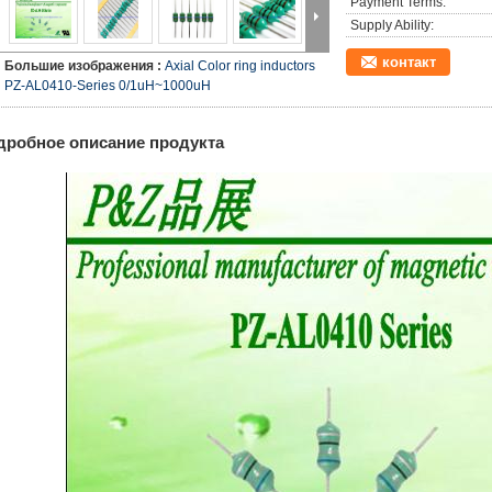
Payment Terms:
Supply Ability:
контакт
Большие изображения :
Axial Color ring inductors
PZ-AL0410-Series 0/1uH~1000uH
дробное описание продукта