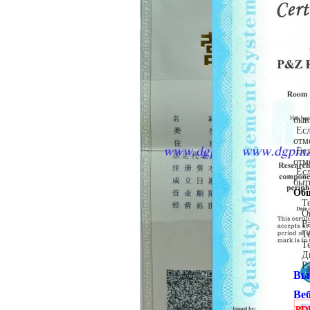
быв
Ес
отм
Ес
отм
Ес
быт
Общ
Т
О
Р
Т
Т
Д
Р
Вы
Ве