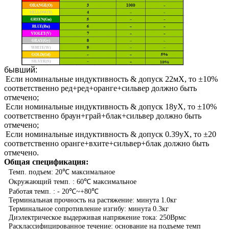
бывший:
Если номинальные индуктивность & допуск 22мХ, то ±10%
соответственно ред+ред+оранге+сильвер должно быть
отмечено;
Если номинальные индуктивность & допуск 18уХ, то ±10%
соответственно браун+грай+блак+сильвер должно быть
отмечено;
Если номинальные индуктивность & допуск 0.39уХ, то ±20
соответственно оранге+вхите+сильвер+блак должно быть
отмечено.
Общая спецификация:
Темп. подъем: 20℃ максимальное
Окружающий темп. : 60℃ максимальное
Работая темп. : - 20℃~+80℃
Терминальная прочность на растяжение: минута 1.0кг
Терминальное сопротивление изгибу: минута 0.3кг
Диэлектрическое выдерживая напряжение тока: 250Врмс
Расклассифицированное течение: основание на подъеме темп