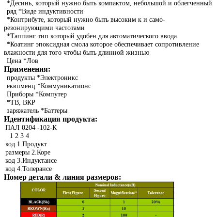
*Десинь, который нужно быть компактом, небольшой и облегченный
ряд *Виде индуктивности
*Контрибуте, который нужно быть высоким к и само-
резонирующими частотами
*Таппинг тип который удобен для автоматического ввода
*Коатинг эпоксидная смола которое обеспечивает сопротивление
влажности для того чтобы быть длинной жизнью
Цена *Лов
Применения:
продукты *Электроникс
еквпменц *Коммуникатионс
Приборы *Компутер
*ТВ, ВКР
заряжатель *Баттеры
Идентификация продукта:
ПАЛ 0204 -102-К
1 2 3 4
код 1.Продукт
размеры 2.Коре
код 3.Индуктансе
код 4.Толерансе
Номер детали & линия размеров: