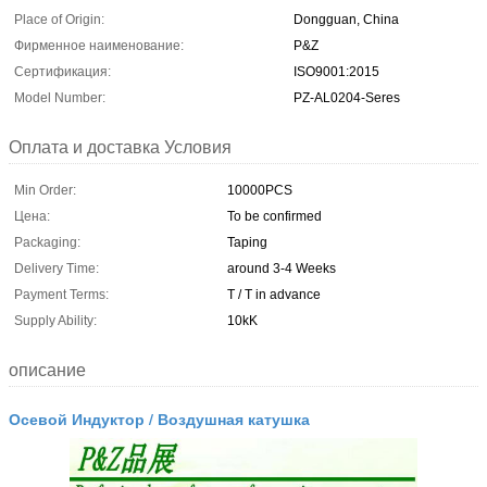
Place of Origin:
Dongguan, China
Фирменное наименование:
P&Z
Сертификация:
ISO9001:2015
Model Number:
PZ-AL0204-Seres
Оплата и доставка Условия
Min Order:
10000PCS
Цена:
To be confirmed
Packaging:
Taping
Delivery Time:
around 3-4 Weeks
Payment Terms:
T / T in advance
Supply Ability:
10kK
описание
Осевой Индуктор / Воздушная катушка