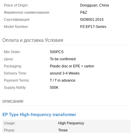
Place of Origin:
Dongguan, China
Фирменное наименование:
P&Z
Сертификация:
ISO9001:2015
Model Number:
PZ-EP17-Series
Оплата и доставка Условия
Min Order:
500PCS
Цена:
To be confirmed
Packaging:
Plastic disc or EPE + carton
Delivery Time:
around 3-4 Weeks
Payment Terms:
T / T in advance
Supply Ability:
500K
описание
EP Type High-frequency transformer
Usage:
High Frequency
Phase:
Three