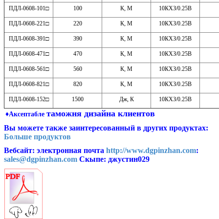
ПДЛ-0608-101□
100
К, М
10КХЗ/0.25В
ПДЛ-0608-221□
220
К, М
10КХЗ/0.25В
ПДЛ-0608-391□
390
К, М
10КХЗ/0.25В
ПДЛ-0608-471□
470
К, М
10КХЗ/0.25В
ПДЛ-0608-561□
560
К, М
10КХЗ/0.25В
ПДЛ-0608-821□
820
К, М
10КХЗ/0.25В
ПДЛ-0608-152□
1500
Дж, К
10КХЗ/0.25В
таможня дизайна клиентов
♦Аксептабле
Вы можете также заинтересованный в других продуктах:
Больше продуктов
Вебсайт: электронная почта
http://www.dgpinzhan.com
:
sales@dgpinzhan.com
Скыпе: джустин029