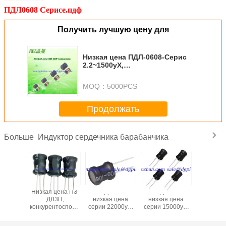
ПДЛ0608 Серисе.пдф
Получить лучшую цену для
Низкая цена ПДЛ-0608-Серис
2.2~1500уХ,
конкурентоспособная цена,
сильнотоковый индуктор ядра
MOQ：
5000PCS
барабанчика Никел-цинка
Продолжать
Индуктор сердечника барабанчика
Больше
Низкая цена ПЗ-
ПЗ-ДЛ0912
ПЗ-ДЛ0608
Низкая
ДЛ3П,
низкая цена
низкая цена
ПДЛ-1415
конкурентоспособная
серии 22000уХ,
серии 15000уХ,
10~100
цена, СГС
конкурентоспособная
конкурентоспособная
конкурен
РоХСКомплянт
цена, СГС
цена, СГС
цен