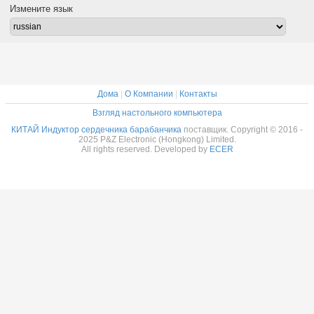
УЛ индуктора
РоХСКомплянт
РоХСКомплянт
сильнот
Измените язык
поддержки ядра
УЛ индуктора
УЛ индуктора
индукто
барабанчика
ядра
ядра
бараба
Никел-цинка
барабанчика
барабанчика
Никел-
Никел-цинка
Никел-цинка
Дома
|
О Компании
|
Контакты
Взгляд настольного компьютера
КИТАЙ Индуктор сердечника барабанчика
поставщик. Copyright © 2016 -
2025 P&Z Electronic (Hongkong) Limited.
All rights reserved. Developed by
ECER