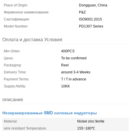
Place of Origin:
Dongguan, China
Фирменное наименование:
P&Z
Сертификация:
ISO9001:2015
Model Number:
PD1307 Series
Оплата и доставка Условия
Min Order:
400PCS
Цена:
To be confirmed
Packaging:
Reel
Delivery Time:
around 3-4 Weeks
Payment Terms:
T / T in advance
Supply Ability:
10KK
описание
Неэкранированные SMD силовые индукторы
Material:
Nickel zinc ferrite
wire resistant Temperature:
155~180℃