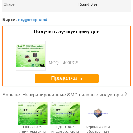
Shape:
Round Size
индуктор smd
Бирки:
Получить лучшую цену для
MOQ：
400PCS
Продолжать
Неэкранированные SMD силовые индукторы
Больше
1202
ПДБЭ1205
ПДБЭ1807
Керамическая
ПДБЭ0
ры силы
индукторы силы
индукторы силы
обветренная
индуктор