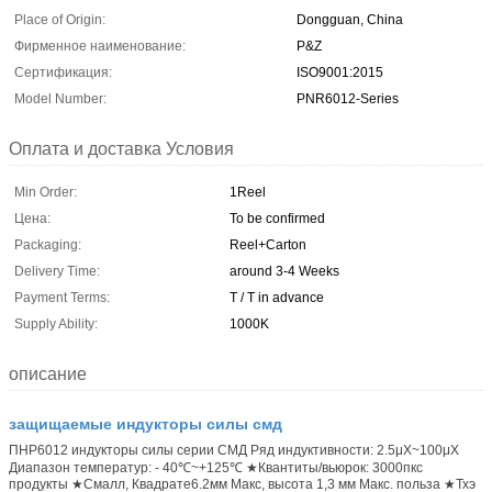
Place of Origin:
Dongguan, China
Фирменное наименование:
P&Z
Сертификация:
ISO9001:2015
Model Number:
PNR6012-Series
Оплата и доставка Условия
Min Order:
1Reel
Цена:
To be confirmed
Packaging:
Reel+Carton
Delivery Time:
around 3-4 Weeks
Payment Terms:
T / T in advance
Supply Ability:
1000K
описание
защищаемые индукторы силы смд
ПНР6012 индукторы силы серии СМД Ряд индуктивности: 2.5μХ~100μХ
Диапазон температур: - 40℃~+125℃ ★Квантиты/вьюрок: 3000пкс
продукты ★Смалл, Квадрате6.2мм Макс, высота 1,3 мм Макс. польза ★Тхэ