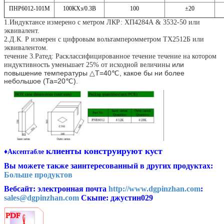
ПНР6012-101М
100КХз/0.3В
100
±20
1.Индуктансе измерено с метром ЛКР: ХП4284А & 3532-50 или
эквивалент.
2.Д.К. Р измерен с цифровым вольтамперомметром ТХ2512Б или
эквивалентом.
течение 3.Ратед: Расклассифицированное течение течение на котором
или
индуктивность уменьшает 25% от исходной величины
повышение температуры △Т=40℃, какое бы ни более
небольшое (Та=20℃).
клиенты конструируют куст
♦Аксептабле
Вы можете также заинтересованный в других продуктах:
Больше продуктов
Вебсайт: электронная почта
http://www.dgpinzhan.com
:
sales@dgpinzhan.com
Скыпе: джустин029