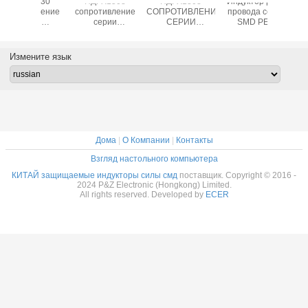
ПДРХ1508
ПДРХ1808
Индуктор раны
ПДРХ1
сопротивление
СОПРОТИВЛЕНИЕ
провода серии
сопроти
серии
СЕРИИ
SMD PEM
сер
1.0μХ~2200μХ
2.2ΜХ~2200ΜХ
322522~453232
6.8μХ~2
низкое,
НИЗКОЕ,
заменяет Wurth
низко
конкурентоспособная
КОНКУРЕНТОСПОСОБНАЯ
74476 серий
конкурен
Измените язык
цена,
ЦЕНА,
цен
высококачественный
ВЫСОКОКАЧЕСТВЕННАЯ
высокока
эллиптический
ЭЛЛИПТИЧЕСКАЯ
эллипти
индуктор силы
ЗАЩИЩАЕМАЯ
индукто
СМД
СИЛА ИНДУКТО
СМ
СМД
Дома
|
О Компании
|
Контакты
Взгляд настольного компьютера
КИТАЙ защищаемые индукторы силы смд
поставщик. Copyright © 2016 -
2024 P&Z Electronic (Hongkong) Limited.
All rights reserved. Developed by
ECER