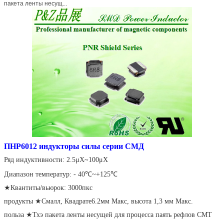
пакета ленты несущ...
ПНР6012 индукторы силы серии СМД
Ряд индуктивности: 2.5μХ~100μХ
Диапазон температур: - 40℃~+125℃
★Квантиты/вьюрок: 3000пкс
продукты ★Смалл, Квадрате6.2мм Макс, высота 1,3 мм Макс.
польза ★Тхэ пакета ленты несущей для процесса паять рефлов СМТ