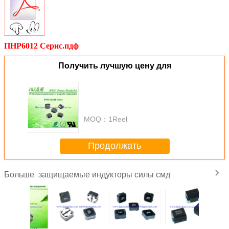
ПНР6012 Серис.пдф
Получить лучшую цену для
MOQ：
1Reel
Продолжать
защищаемые индукторы силы смд
Больше