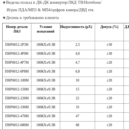
★Виделы польза в ДК-ДК конвертер/ЛКД ТВ/Нотебоок/
Игрок ПДА/МП3 & МП4/цифров камера/ДВД етк.
★Десинь к требованию клиента
Номер детали
Условие
Индуктивность (μХ)
Допуск (%)
Д.
П&З
испытаний
ПНР6012-2Р5Н
100КХз/0.3В
2,5
±30
ПНР6012-4Р0Н
100КХз/0.3В
4,0
±30
ПНР6012-4Р7М
100КХз/0.3В
4,7
±20
ПНР6012-6Р8М
100КХз/0.3В
6,8
±20
ПНР6012-100М
100КХз/0.3В
10
±20
ПНР6012-150М
100КХз/0.3В
15
±20
ПНР6012-220М
100КХз/0.3В
22
±20
ПНР6012-330М
100КХз/0.3В
33
±20
ПНР6012-470М
100КХз/0.3В
47
±20
ПНР6012-680М
100КХз/0.3В
68
±20