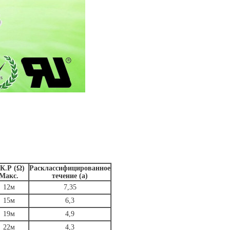
К.Р (Ω)
Расклассифицированное
Макс.
течение (а)
12м
7,35
15м
6,3
19м
4,9
22м
4,3