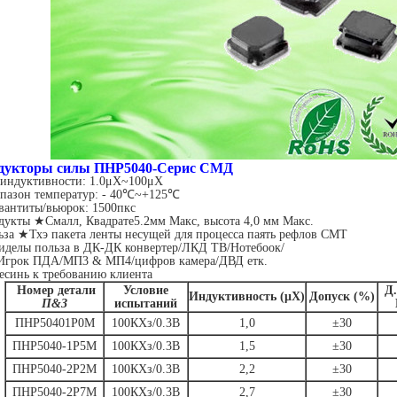
дукторы силы ПНР5040-Серис СМД
 индуктивности: 1.0μХ~100μХ
пазон температур: - 40℃~+125℃
антиты/вьюрок: 1500пкс
дукты ★Смалл, Квадрате5.2мм Макс, высота 4,0 мм Макс.
ьза ★Тхэ пакета ленты несущей для процесса паять рефлов СМТ
делы польза в ДК-ДК конвертер/ЛКД ТВ/Нотебоок/
Игрок ПДА/МП3 & МП4/цифров камера/ДВД етк.
синь к требованию клиента
Номер детали
Условие
Д.
Индуктивность (μХ)
Допуск (%)
П&З
испытаний
ПНР50401Р0М
100КХз/0.3В
1,0
±30
ПНР5040-1Р5М
100КХз/0.3В
1,5
±30
ПНР5040-2Р2М
100КХз/0.3В
2,2
±30
ПНР5040-2Р7М
100КХз/0.3В
2,7
±30