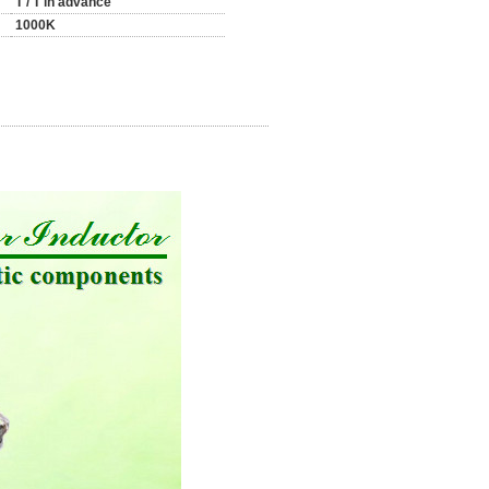
T / T in advance
1000K