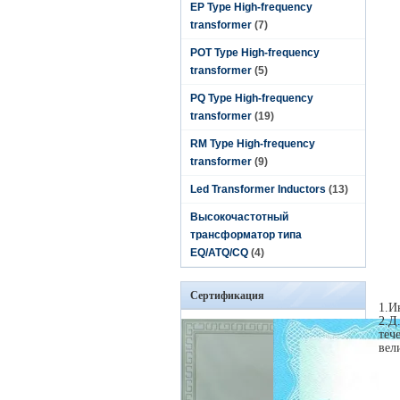
EP Type High-frequency
transformer
(7)
POT Type High-frequency
transformer
(5)
PQ Type High-frequency
transformer
(19)
RM Type High-frequency
transformer
(9)
Led Transformer Inductors
(13)
Высокочастотный
трансформатор типа
EQ/ATQ/CQ
(4)
Сертификация
1.И
2.Д
теч
вел