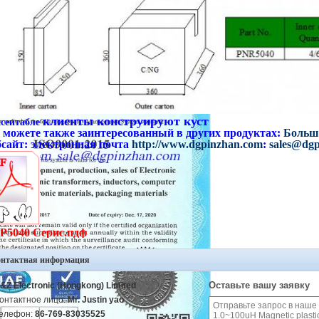
клиенты конструируют куст
септабле
 можете также заинтересованный в других продуктах:
Больш
бсайт: электронная почта
http://www.dgpinzhan.com
:
sales@dg
Р5040 Серис.пдф
онтактная информация
Оставьте вашу заявку
&Z Electronic (Hongkong) Limited
онтактное лицо:
Mr. Justin yao
елефон:
86-769-83035525