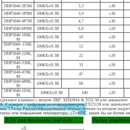
ПНР5040-3Р3М
100КХз/0.3В
3,3
±30
ПНР5040-3Р9М
100КХз/0.3В
3,9
±30
ПНР5040-4Р7М
100КХз/0.3В
4,7
±30
ПНР5040-6Р8М
100КХз/0.3В
6,8
±20
ПНР5040-100К,
100КХз/0.3В
10
±20
М
ПНР5040--150К,
100КХз/0.3В
15
±20
м
ПНР5040-220К,
100КХз/0.3В
22
±20
М
ПНР5040-330К,
100КХз/0.3В
33
±20
М
ПНР5040-470К,
100КХз/0.3В
47
±20
М
ПНР5040-680К,
100КХз/0.3В
68
±20
М
ПНР5040-101К,
100КХз/0.3В
100
±20
М
ндуктансе измерено с метром ЛКР: ХП4284А & 3532-50 или эквивалент.
.К. Р измерен с цифровым вольтамперомметром ТХ2512Б или эквивалент
ение 3.Ратед: Расклассифицированное течение течение на котором индук
или повышение температуры △Т=40℃, какое бы ни более н
ичины