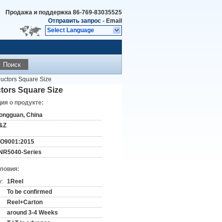
Продажа и поддержка
86-769-83035525
Отправить запрос
-
Email
Select Language
Поиск
uctors Square Size
tors Square Size
я о продукте:
ongguan, China
&Z
SO9001:2015
NR5040-Series
словия:
y:
1Reel
To be confirmed
Reel+Carton
around 3-4 Weeks