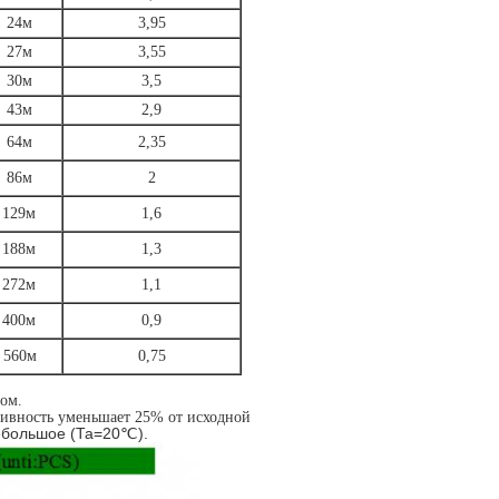
24м
3,95
27м
3,55
30м
3,5
43м
2,9
64м
2,35
86м
2
129м
1,6
188м
1,3
272м
1,1
400м
0,9
560м
0,75
ом.
тивность уменьшает 25% от исходной
ебольшое (Та=20℃).