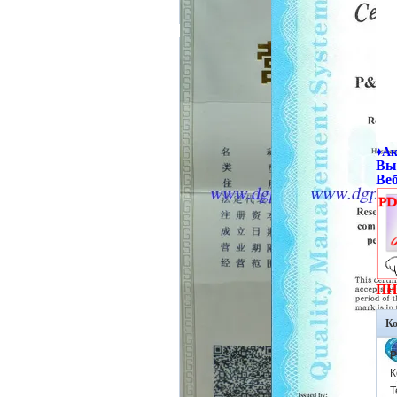
♦Ак
Вы
Ве
ПН
К
P
К
Т