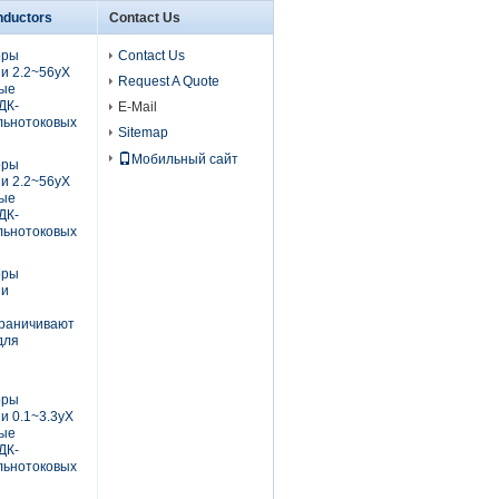
nductors
Contact Us
оры
Contact Us
и 2.2~56уХ
Request A Quote
вые
ДК-
E-Mail
льнотоковых
Sitemap
Мобильный сайт
оры
и 2.2~56уХ
вые
ДК-
льнотоковых
оры
ии
граничивают
для
оры
и 0.1~3.3уХ
вые
ДК-
льнотоковых