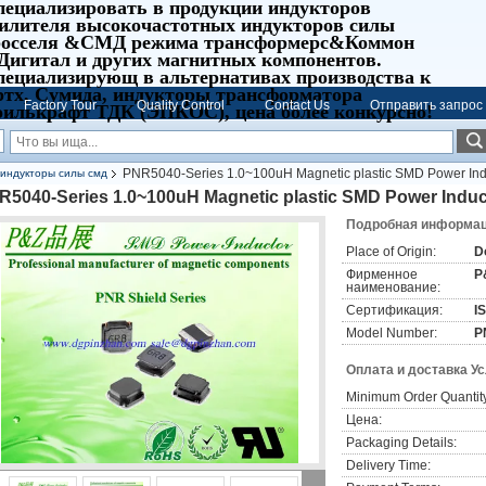
пециализировать в продукции индукторов
силителя высокочастотных индукторов силы
росселя &СМД режима трансформерс&Коммон
Дигитал и других магнитных компонентов.
пециализирующ в альтернативах производства к
ртх, Сумида, индукторы трансформатора
Factory Tour
Quality Control
Contact Us
Отправить запрос
оилькрафт ТДК (ЭПКОС), цена более конкурсно!
PNR5040-Series 1.0~100uH Magnetic plastic SMD Power Ind
индукторы силы смд
R5040-Series 1.0~100uH Magnetic plastic SMD Power Induc
Подробная информаци
Place of Origin:
D
Фирменное
P
наименование:
Сертификация:
I
Model Number:
P
Оплата и доставка У
Minimum Order Quantit
Цена:
Packaging Details:
Delivery Time: