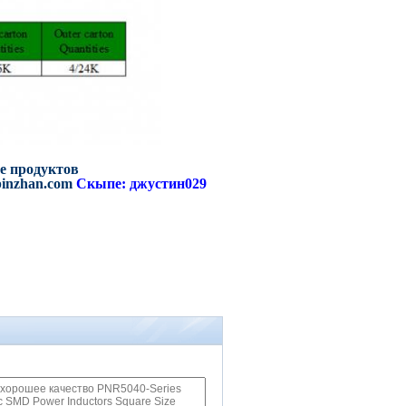
е продуктов
pinzhan.com
Скыпе: джустин029