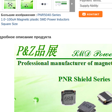
Payment Terms:
Supply Ability:
контакт
Большие изображения :
PNR5040-Series
1.0~100uH Magnetic plastic SMD Power Inductors
Square Size
дробное описание продукта