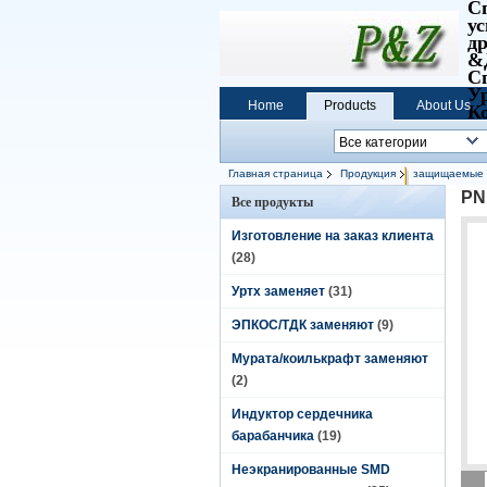
С
у
д
&
С
У
Home
Products
About Us
К
Главная страница
Продукция
защищаемые 
PN
Все продукты
Изготовление на заказ клиента
(28)
Уртх заменяет
(31)
ЭПКОС/ТДК заменяют
(9)
Мурата/коилькрафт заменяют
(2)
Индуктор сердечника
барабанчика
(19)
Неэкранированные SMD