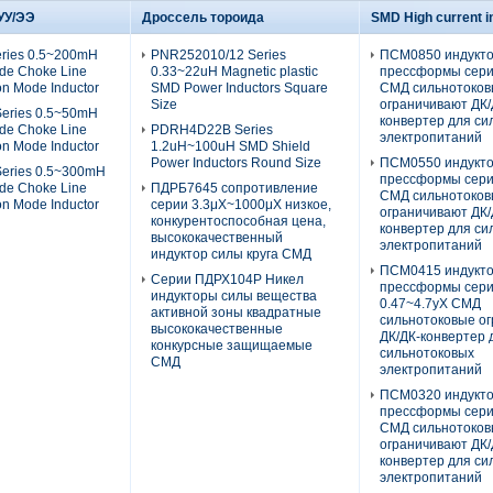
УУ/ЭЭ
Дроссель тороида
SMD High current i
ries 0.5~200mH
PNR252010/12 Series
ПСМ0850 индукт
e Choke Line
0.33~22uH Magnetic plastic
прессформы сери
on Mode Inductor
SMD Power Inductors Square
СМД сильнотоко
Size
ограничивают ДК/
eries 0.5~50mH
конвертер для си
e Choke Line
PDRH4D22B Series
электропитаний
on Mode Inductor
1.2uH~100uH SMD Shield
Power Inductors Round Size
ПСМ0550 индукт
eries 0.5~300mH
прессформы сери
e Choke Line
ПДРБ7645 сопротивление
СМД сильнотоко
on Mode Inductor
серии 3.3μХ~1000μХ низкое,
ограничивают ДК/
конкурентоспособная цена,
конвертер для си
высококачественный
электропитаний
индуктор силы круга СМД
ПСМ0415 индукт
Серии ПДРХ104Р Никел
прессформы сер
индукторы силы вещества
0.47~4.7уХ СМД
активной зоны квадратные
сильнотоковые о
высококачественные
ДК/ДК-конвертер 
конкурсные защищаемые
сильнотоковых
СМД
электропитаний
ПСМ0320 индукт
прессформы сери
СМД сильнотоко
ограничивают ДК/
конвертер для си
электропитаний