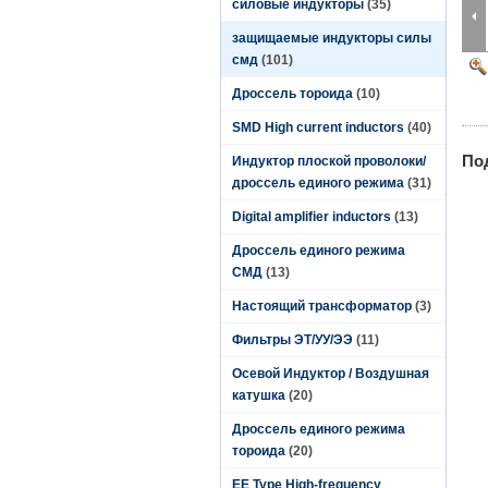
силовые индукторы
(35)
защищаемые индукторы силы
смд
(101)
Дроссель тороида
(10)
SMD High current inductors
(40)
По
Индуктор плоской проволоки/
дроссель единого режима
(31)
Digital amplifier inductors
(13)
Дроссель единого режима
СМД
(13)
Настоящий трансформатор
(3)
Фильтры ЭТ/УУ/ЭЭ
(11)
Осевой Индуктор / Воздушная
катушка
(20)
Дроссель единого режима
тороида
(20)
EE Type High-frequency