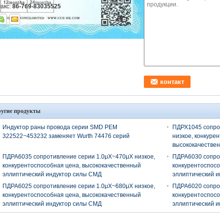
акс:
86-769-83035525
угие продукты
Индуктор раны провода серии SMD PEM
ПДРХ1045 сопро
322522~453232 заменяет Wurth 74476 серий
низкое, конкуре
высококачествен
СМД
ПДРА6035 сопротивление серии 1.0μХ~470μХ низкое,
ПДРА6030 сопрот
конкурентоспособная цена, высококачественный
конкурентоспосо
эллиптический индуктор силы СМД
эллиптический 
ПДРА6025 сопротивление серии 1.0μХ~680μХ низкое,
ПДРА6020 сопрот
конкурентоспособная цена, высококачественный
конкурентоспосо
эллиптический индуктор силы СМД
эллиптический 