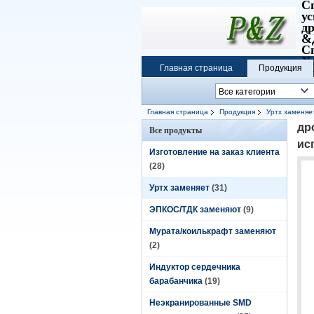
С
у
д
&
С
У
Главная страница
Продукция
К
Главная страница
Продукция
Уртх заменяе
силы
др
Все продукты
ис
Изготовление на заказ клиента
(28)
Уртх заменяет
(31)
ЭПКОС/ТДК заменяют
(9)
Мурата/коилькрафт заменяют
(2)
Индуктор сердечника
барабанчика
(19)
Неэкранированные SMD