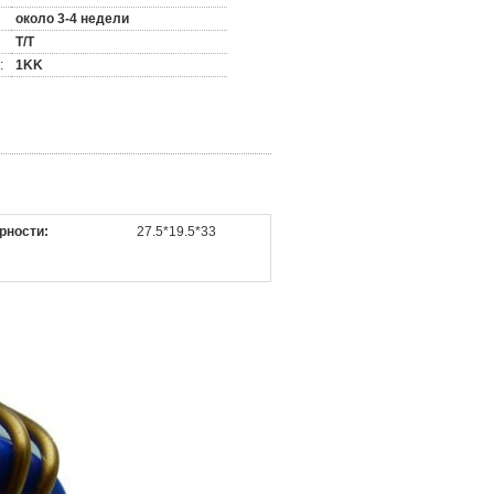
около 3-4 недели
T/T
:
1KK
рности:
27.5*19.5*33