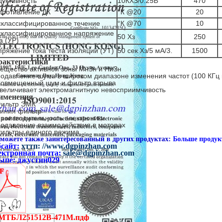
дуктивность
10КХЗ/0.25В
470
противление ДК
°К @20
20
склассифицированное течение
°К @70
10
склассифицированное напряжение
50 Хз
250
а (УР)
ряжение тока теста изоляции (УТ)
50 сек Хз/5 мА/3.
1500
рактеристики
ещество активной зоны МнЗн и НиЗн
одавление шума в широком диапазоне изменения частот (100 КГц 
овмещенный шум и фильтр взрыва
величивает электромагнитную невосприимчивость
именения
ильтр ЭМК
иния фильтр
роизводительность электроники
одавление взаимодействия в моторах
ильтры единого режима
можете также заинтересованный в других продуктах:
Больше продук
бсайт:
хттп: //www.dgpinzhan.com
ектронная почта:
sale@dgpinzhan.com
ыпе: джустин029
МТБЛ251512В-471М.пдф