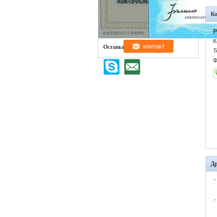
К
P
К
Оставьте нам сообщение
Т
Ф
Др