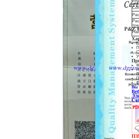
Ин
Со
Ра
Ра
ток
Нап
Ха
В
П
С
У
Пр
Ф
Л
П
П
Ф
Вы 
Ве
Эл
Ск
ПЗ