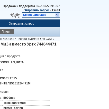
Продажа и поддержка
86--18027591357
Отправить запрос
-
Email
Select Language
Отправить запрос
Поиск
тх 744844471 используемого для СИД и
 МиЗн вместо Уртх 744844471
я о продукте:
ONGGUAN, КИТА
&Z
SO9001:2015
ЗНТБЛ251512В-471М
словия:
:
5000pcs
To be confirmed
blister+carton