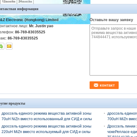
онтактная информация
Оставьте вашу заявку
&Z Electronic (Hongkong) Limited
онтактное лицо:
Mr. Justin yao
елефон:
86-769-83035525
акс:
86-769-83035525
угие продукты
дроссель единого режима вещества активной зоны
дроссель единог
70uH NiZn вместо использованный для СИД и силы
700uH MiZn вмес
дроссель единого режима вещества активной зоны
Дроссель линии 
220uH MiZn вместо используемый для СИД и силы
чокеРепласе еди