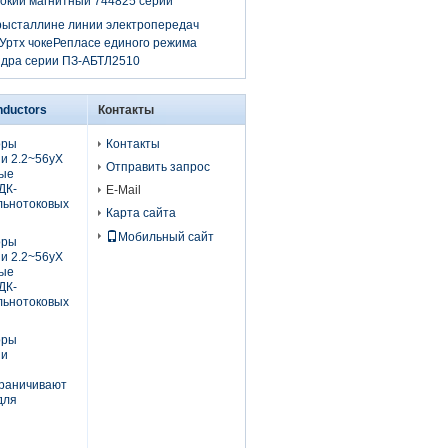
окий магнитный 744825 серий
рысталлине линии электропередач
Уртх чокеРепласе единого режима
ядра серии ПЗ-АБТЛ2510
nductors
Контакты
оры
Контакты
и 2.2~56уХ
Отправить запрос
вые
ДК-
E-Mail
льнотоковых
Карта сайта
Мобильный сайт
оры
и 2.2~56уХ
вые
ДК-
льнотоковых
оры
ии
граничивают
для