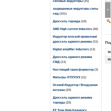
силовые индукторы
(35)
защищаемые индукторы силы
смд
(101)
Дроссель тороида
(10)
SMD High current inductors
(40)
Индуктор плоской проволоки/
дроссель единого режима
(31)
По
Digital amplifier inductors
(13)
М
Дроссель единого режима
М
СМД
(13)
Настоящий трансформатор
(3)
Фильтры ЭТ/УУ/ЭЭ
(11)
Осевой Индуктор / Воздушная
катушка
(20)
Дроссель единого режима
тороида
(20)
EE Type High-frequency