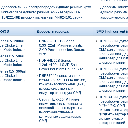
ТБЛ221412В выс
Дроссель линии электропередач единого режима Уртх
Дроссель Нанок
чокеРепласе единого режима АМн-Зн серии ПЗ-
единого режима 
ТБЛ22148В высокий магнитный 744824101 серия
аморфического 
вертикальный
УУ/ЭЭ
Дроссель тороида
SMD High current i
ries 0.5~200mH
PNR252010/12 Series
ПСМ0850 индукт
e Choke Line
0.33~22uH Magnetic plastic
прессформы сери
on Mode Inductor
SMD Power Inductors Square
СМД сильнотоко
Size
ограничивают ДК/
eries 0.5~50mH
конвертер для си
e Choke Line
PDRH4D22B Series
электропитаний
on Mode Inductor
1.2uH~100uH SMD Shield
Power Inductors Round Size
ПСМ0550 индукт
eries 0.5~300mH
прессформы сери
e Choke Line
ПДРБ7645 сопротивление
СМД сильнотоко
on Mode Inductor
серии 3.3μХ~1000μХ низкое,
ограничивают ДК/
конкурентоспособная цена,
конвертер для си
высококачественный
электропитаний
индуктор силы круга СМД
ПСМ0415 индукт
Серии ПДРХ104Р Никел
прессформы сер
индукторы силы вещества
0.47~4.7уХ СМД
активной зоны квадратные
сильнотоковые о
высококачественные
ДК/ДК-конвертер 
конкурсные защищаемые
сильнотоковых
СМД
электропитаний