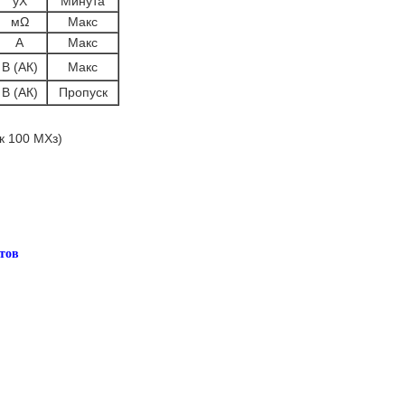
уХ
Минута
мΩ
Макс
А
Макс
В (АК)
Макс
В (АК)
Пропуск
к 100 МХз)
тов