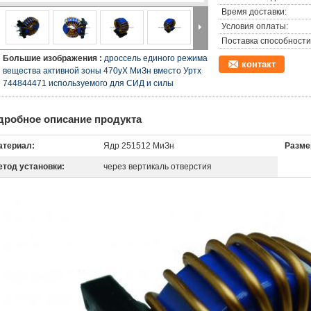
Время доставки:
Условия оплаты:
Поставка способности
Большие изображения :
дроссель единого режима
контакт
вещества активной зоны 470уХ МиЗн вместо Уртх
744844471 используемого для СИД и силы
дробное описание продукта
атериал:
Ядр 251512 МиЗн
Разме
етод установки:
через вертикаль отверстия