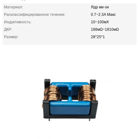
Материал:
Ядр ми-зи
Расклассифицированное течение:
0.7~2.3А Макс
Индуктивность:
10~100мХ
ДКР:
188мΩ~1810мΩ
Размер:
28*25*1