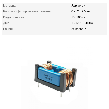
Материал:
Ядр ми-зи
Расклассифицированное течение:
0.7~2.3А Макс
Индуктивность:
10~100мХ
ДКР:
188мΩ~1810мΩ
Размер:
26.5*25*15