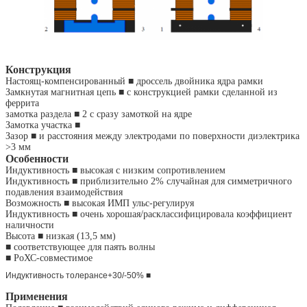
Конструкция
Настоящ-компенсированный ■ дроссель двойника ядра рамки
Замкнутая магнитная цепь ■ с конструкцией рамки сделанной из
феррита
замотка раздела ■ 2 с сразу замоткой на ядре
Замотка участка ■
Зазор ■ и расстояния между электродами по поверхности диэлектрика
>3 мм
Особенности
Индуктивность ■ высокая с низким сопротивлением
Индуктивность ■ приблизительно 2% случайная для симметричного
подавления взаимодействия
Возможность ■ высокая ИМП ульс-регулируя
Индуктивность ■ очень хорошая/расклассифицировала коэффициент
наличности
Высота ■ низкая (13,5 мм)
■ соответствующее для паять волны
■ РоХС-совместимое
Индуктивность толерансе+30/-50%
■
Применения